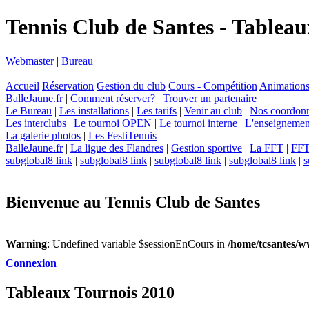
Tennis Club de Santes - Tablea
Webmaster
|
Bureau
Accueil
Réservation
Gestion du club
Cours - Compétition
Animation
BalleJaune.fr
|
Comment réserver?
|
Trouver un partenaire
Le Bureau
|
Les installations
|
Les tarifs
|
Venir au club
|
Nos coordon
Les interclubs
|
Le tournoi OPEN
|
Le tournoi interne
|
L'enseignemen
La galerie photos
|
Les FestiTennis
BalleJaune.fr
|
La ligue des Flandres
|
Gestion sportive
|
La FFT
|
FFT 
subglobal8 link
|
subglobal8 link
|
subglobal8 link
|
subglobal8 link
|
s
Bienvenue au Tennis Club de Santes
Warning
: Undefined variable $sessionEnCours in
/home/tcsantes/
Connexion
Tableaux Tournois 2010