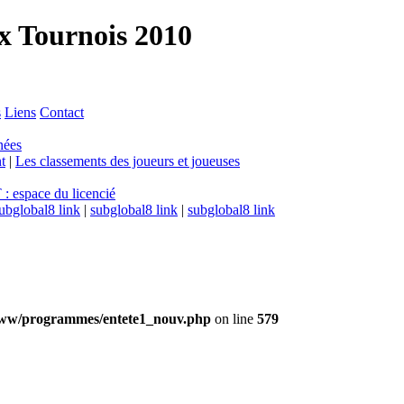
ux Tournois 2010
s
Liens
Contact
nées
t
|
Les classements des joueurs et joueuses
: espace du licencié
ubglobal8 link
|
subglobal8 link
|
subglobal8 link
www/programmes/entete1_nouv.php
on line
579