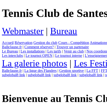
Tennis Club de Sante
Webmaster
|
Bureau
Accueil
Réservation
Gestion du club
Cours - Compétition
Animation
BalleJaune.fr
|
Comment réserver?
|
Trouver un partenaire
Le Bureau
|
Les installations
|
Les tarifs
|
Venir au club
|
Nos coordon
Les interclubs
|
Le tournoi OPEN
|
Le tournoi interne
|
L'enseignemen
La galerie photos
|
Les Fest
BalleJaune.fr
|
La ligue des Flandres
|
Gestion sportive
|
La FFT
|
FFT 
subglobal8 link
|
subglobal8 link
|
subglobal8 link
|
subglobal8 link
|
s
Bienvenue au Tennis Cl