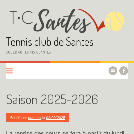
Aller
au
contenu
Tennis club de Santes
JOUER AU TENNIS À SANTES
Saison 2025-2026
Publié par
damien
le
02/09/2025
La reprise des cours se fera à partir du lundi